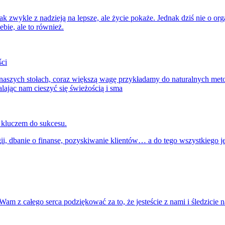
k zwykle z nadzieją na lepsze, ale życie pokaże. Jednak dziś nie o orga
bie, ale to również.
ści
 naszych stołach, coraz większą wagę przykładamy do naturalnych met
ając nam cieszyć się świeżością i sma
 kluczem do sukcesu.
i, dbanie o finanse, pozyskiwanie klientów… a do tego wszystkiego j
 Wam z całego serca podziękować za to, że jesteście z nami i śledzici