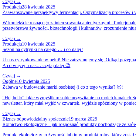
Czytaj →
Produkcja
28 kwietnia 2025
Zaawansowane perspektywy fermentacji. Optymalizacja procesów i
W kontekście rosnącego zainteresowania autentycznymi i funkcjonal
przetwórstwa żywności, biotechnologii i kulinariów, zrozumienie ni
Czytaj →
Produkcja
10 kwietnia 2025
Sezon na cytrynki na całego … i co dalej?
U nas cytrynkowanie w pełni! Nie zatrzymujemy się. Odkąd pożegnał
A co więcej u nas… czytaj dalej 😉
Czytaj →
Ogólne
10 kwietnia 2025
Zabawa w budowanie marki osobistej (i co z tego wynika? 😉)
“Hej hello” takie wymyśliłam sobie przywitanie na moich kanałach
newsletter, który miał wyjść w czwartek, wyjdzie spóźniony w ponie
Czytaj →
Biznes odpowiedzialny społecznie
19 marca 2025
Rolnictwo ekologiczne – jak rozpoznać produkty pochodzące ze zr
Produkt ekologiczny to żywność lub inny produkt rolny, który zosta