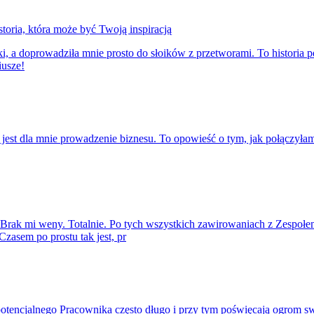
oria, która może być Twoją inspiracją
i, a doprowadziła mnie prosto do słoików z przetworami. To historia p
iusze!
zym jest dla mnie prowadzenie biznesu. To opowieść o tym, jak połączył
 Brak mi weny. Totalnie. Po tych wszystkich zawirowaniach z Zespołem
zasem po prostu tak jest, pr
otencjalnego Pracownika często długo i przy tym poświęcają ogrom sw