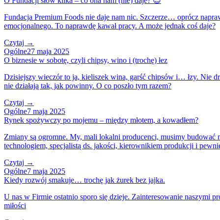
O Fundacji słów kilka – co ona nam (nie) daje? 😉
Fundacja Premium Foods nie daje nam nic. Szczerze… oprócz naprawd
emocjonalnego. To naprawdę kawał pracy. A może jednak coś daje?
Czytaj →
Ogólne
27 maja 2025
O biznesie w sobotę, czyli chipsy, wino i (trochę) łez
Dzisiejszy wieczór to ja, kieliszek wina, garść chipsów i… łzy. Nie 
nie działają tak, jak powinny. O co poszło tym razem?
Czytaj →
Ogólne
7 maja 2025
Rynek spożywczy po mojemu – między młotem, a kowadłem?
Zmiany są ogromne. My, mali lokalni producenci, musimy budować nas
technologiem, specjalistą ds. jakości, kierownikiem produkcji i pewni
Czytaj →
Ogólne
7 maja 2025
Kiedy rozwój smakuje… trochę jak żurek bez jajka.
U nas w Firmie ostatnio sporo się dzieje. Zainteresowanie naszymi pr
miłości