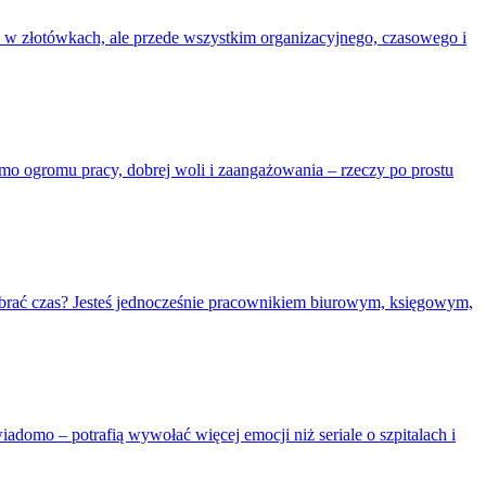
 w złotówkach, ale przede wszystkim organizacyjnego, czasowego i
mimo ogromu pracy, dobrej woli i zaangażowania – rzeczy po prostu
o brać czas? Jesteś jednocześnie pracownikiem biurowym, księgowym,
iadomo – potrafią wywołać więcej emocji niż seriale o szpitalach i