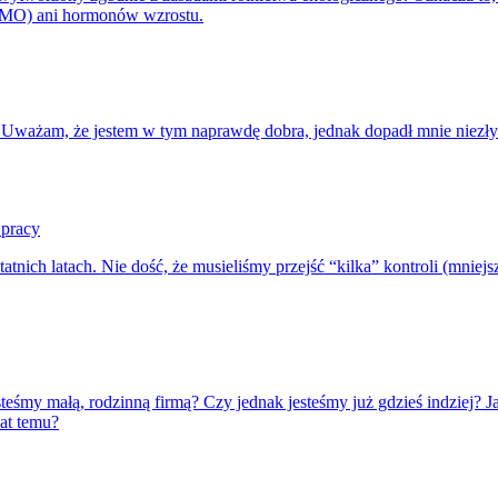
MO) ani hormonów wzrostu.
. Uważam, że jestem w tym naprawdę dobra, jednak dopadł mnie niezły 
 pracy
tnich latach. Nie dość, że musieliśmy przejść “kilka” kontroli (mniej
teśmy małą, rodzinną firmą? Czy jednak jesteśmy już gdzieś indziej? 
lat temu?