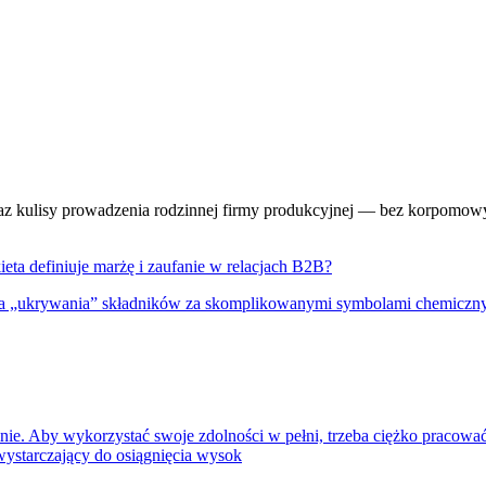
raz kulisy prowadzenia rodzinnej firmy produkcyjnej — bez korpomowy i
ieta definiuje marżę i zaufanie w relacjach B2B?
 „ukrywania” składników za skomplikowanymi symbolami chemicznymi b
inie. Aby wykorzystać swoje zdolności w pełni, trzeba ciężko pracować
ewystarczający do osiągnięcia wysok