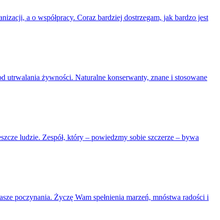
nizacji, a o współpracy. Coraz bardziej dostrzegam, jak bardzo jest
od utrwalania żywności. Naturalne konserwanty, znane i stosowane
eszcze ludzie. Zespół, który – powiedzmy sobie szczerze – bywa
e nasze poczynania. Życzę Wam spełnienia marzeń, mnóstwa radości i