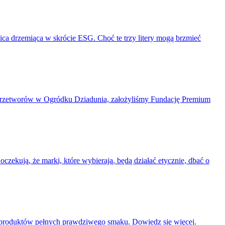
nica drzemiąca w skrócie ESG. Choć te trzy litery mogą brzmieć
 przetworów w Ogródku Dziadunia, założyliśmy Fundację Premium
czekują, że marki, które wybierają, będą działać etycznie, dbać o
h produktów pełnych prawdziwego smaku. Dowiedz się więcej.