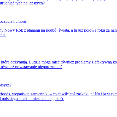
trudniać tych najlepszych?
 poczucia humoru!
iśmy Nowy Rok z planami na podbój świata, a tu już połowa roku za nami
dii.
, którą otrzymują. Ludzie mogą mieć również problemy z efektywną ko
ły również powstawanie nieporozumień
lasykę?
erfoods, wegańskie zamienniki – co chwilę coś zaskakuje! No i ja w t
polskiego smaku i niezmiennej jakośc