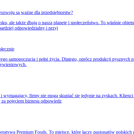
rozwoju są ważne dla przedsiębiorstw?
sku, ale także dbają o naszą planetę i społeczeństwo. To właśnie obiet
bardziej odpowiedzialny i przyj
łecznie
ego samopoczucia i pełni życia. Dlatego, oprócz produkcji pysznych
żywieniowych.
 wymagający, firmy nie mogą skupiać się jedynie na zyskach. Klienci o
ę za pojęciem biznesu odpowiedz
peratywa Premium Foods. To miejsce, które łączy pasjonatów polskic