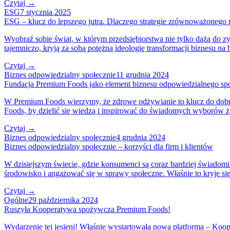
Czytaj →
ESG
7 stycznia 2025
ESG – klucz do lepszego jutra. Dlaczego strategie zrównoważonego 
Wyobraź sobie świat, w którym przedsiębiorstwa nie tylko dążą do zy
tajemniczo, kryją za sobą potężną ideologię transformacji biznesu na 
Czytaj →
Biznes odpowiedzialny społecznie
11 grudnia 2024
Fundacja Premium Foods jako element biznesu odpowiedzialnego spo
W Premium Foods wierzymy, że zdrowe odżywianie to klucz do dobr
Foods, by dzielić się wiedzą i inspirować do świadomych wyborów 
Czytaj →
Biznes odpowiedzialny społecznie
4 grudnia 2024
Biznes odpowiedzialny społecznie – korzyści dla firm i klientów
W dzisiejszym świecie, gdzie konsumenci są coraz bardziej świadomi i
środowisko i angażować się w sprawy społeczne. Właśnie to kryje si
Czytaj →
Ogólne
29 października 2024
Ruszyła Kooperatywa spożywcza Premium Foods!
Wydarzenie tej jesieni! Właśnie wystartowała nowa platforma – Koo