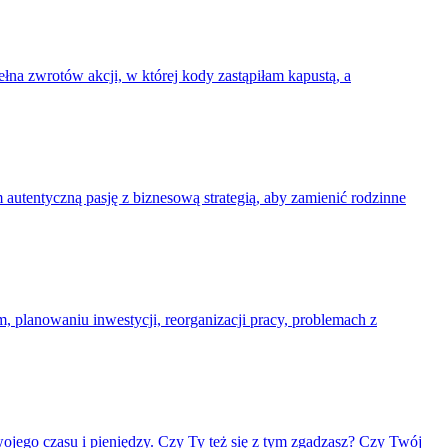
ełna zwrotów akcji, w której kody zastąpiłam kapustą, a
am autentyczną pasję z biznesową strategią, aby zamienić rodzinne
, planowaniu inwestycji, reorganizacji pracy, problemach z
ojego czasu i pieniędzy. Czy Ty też się z tym zgadzasz? Czy Twój