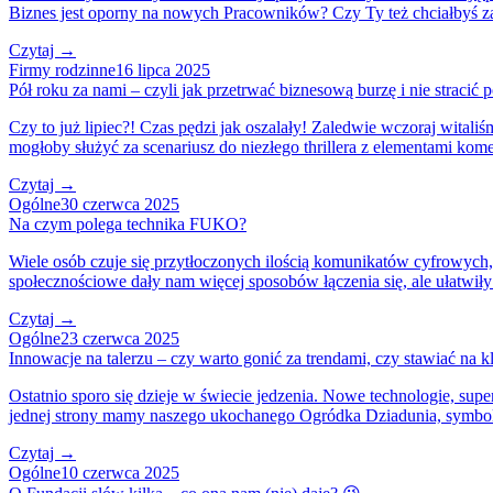
Biznes jest oporny na nowych Pracowników? Czy Ty też chciałbyś za
Czytaj →
Firmy rodzinne
16 lipca 2025
Pół roku za nami – czyli jak przetrwać biznesową burzę i nie stracić
Czy to już lipiec?! Czas pędzi jak oszalały! Zaledwie wczoraj wital
mogłoby służyć za scenariusz do niezłego thrillera z elementami kome
Czytaj →
Ogólne
30 czerwca 2025
Na czym polega technika FUKO?
Wiele osób czuje się przytłoczonych ilością komunikatów cyfrowych
społecznościowe dały nam więcej sposobów łączenia się, ale ułatwi
Czytaj →
Ogólne
23 czerwca 2025
Innowacje na talerzu – czy warto gonić za trendami, czy stawiać na k
Ostatnio sporo się dzieje w świecie jedzenia. Nowe technologie, sup
jednej strony mamy naszego ukochanego Ogródka Dziadunia, symbol 
Czytaj →
Ogólne
10 czerwca 2025