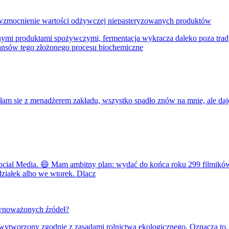
 wzmocnienie wartości odżywczej niepasteryzowanych produktów
nymi produktami spożywczymi, fermentacja wykracza daleko poza trady
uansów tego złożonego procesu biochemiczne
am się z menadżerem zakładu, wszystko spadło znów na mnie, ale daję
 Social Media. 😄 Mam ambitny plan: wydać do końca roku 299 filmik
działek albo we wtorek. Dlacz
ównoważonych źródeł?
ł wytworzony zgodnie z zasadami rolnictwa ekologicznego. Oznacza to,