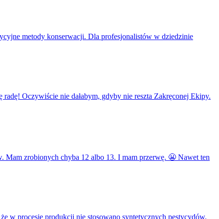
cyjne metody konserwacji. Dla profesjonalistów w dziedzinie
 radę! Oczywiście nie dałabym, gdyby nie reszta Zakręconej Ekipy.
ów. Mam zrobionych chyba 12 albo 13. I mam przerwę. 😬 Nawet ten
 że w procesie produkcji nie stosowano syntetycznych pestycydów,