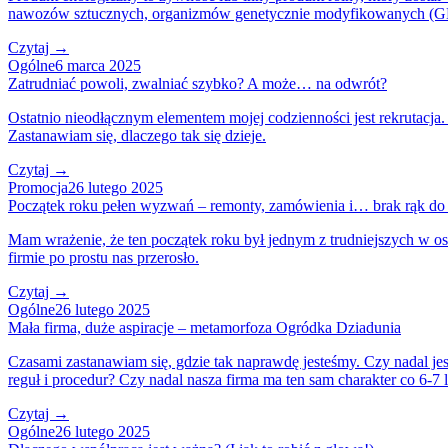
nawozów sztucznych, organizmów genetycznie modyfikowanych (G
Czytaj →
Ogólne
6 marca 2025
Zatrudniać powoli, zwalniać szybko? A może… na odwrót?
Ostatnio nieodłącznym elementem mojej codzienności jest rekrutacja
Zastanawiam się, dlaczego tak się dzieje.
Czytaj →
Promocja
26 lutego 2025
Początek roku pełen wyzwań – remonty, zamówienia i… brak rąk do
Mam wrażenie, że ten początek roku był jednym z trudniejszych w osta
firmie po prostu nas przerosło.
Czytaj →
Ogólne
26 lutego 2025
Mała firma, duże aspiracje – metamorfoza Ogródka Dziadunia
Czasami zastanawiam się, gdzie tak naprawdę jesteśmy. Czy nadal jes
reguł i procedur? Czy nadal nasza firma ma ten sam charakter co 6-7 
Czytaj →
Ogólne
26 lutego 2025