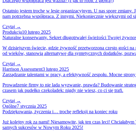
Dlaczego współpraca jest ważna? (I jak to robić z głową!)
Ostatnio jestem trochę w lesie organizacyjnym. U nas spore zmiany. Ja
nam potrzebna współpraca. Z innymi. Niekoniecznie większymi od sie
Czytaj →
Produkcja
10 lutego 2025
Naturalne konserwanty. Sekret długotrwałej świeżości Twojej żywno
W dzisiejszym świecie, gdzie żywność przetworzona często gości na
od wieków, stanowią alternatywę dla syntetycznych dodatków, pozwal
Czytaj →
Harrison Assessment
3 lutego 2025
Zarządzanie talentami w pracy, a efektywność zespołu. Mocne strony
Prowadzenie firmy to nie lada wyzwanie, prawda? Budowanie strategi
czasem jak pudełko czekoladek: nigdy nie wiesz, co ci się trafi.
Czytaj →
Ogólne
7 stycznia 2025
Podziękowania, życzenia i… trochę refleksji na koniec roku
Już kolejny rok za nami! Niesamowite, jak ten czas leci! Chciałabym
samych sukcesów w Nowym Roku 2025!