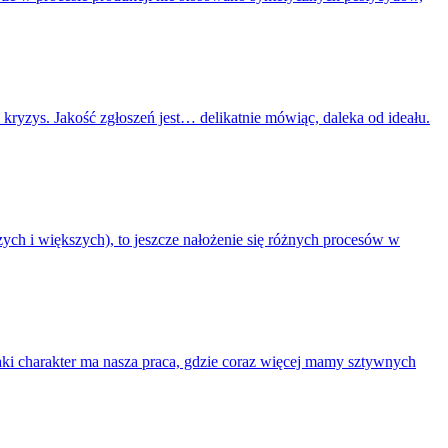
kryzys. Jakość zgłoszeń jest… delikatnie mówiąc, daleka od ideału.
szych i większych), to jeszcze nałożenie się różnych procesów w
Jaki charakter ma nasza praca, gdzie coraz więcej mamy sztywnych