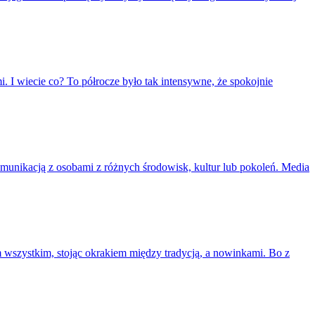
. I wiecie co? To półrocze było tak intensywne, że spokojnie
munikacją z osobami z różnych środowisk, kultur lub pokoleń. Media
ym wszystkim, stojąc okrakiem między tradycją, a nowinkami. Bo z