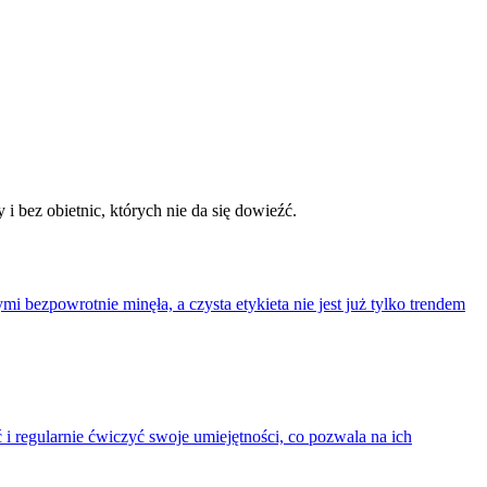
 bez obietnic, których nie da się dowieźć.
ezpowrotnie minęła, a czysta etykieta nie jest już tylko trendem
 i regularnie ćwiczyć swoje umiejętności, co pozwala na ich