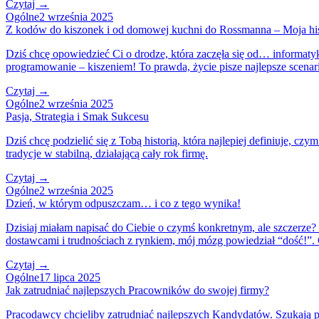
Czytaj →
Ogólne
2 września 2025
Z kodów do kiszonek i od domowej kuchni do Rossmanna – Moja hist
Dziś chcę opowiedzieć Ci o drodze, która zaczęła się od… informatyk
programowanie – kiszeniem! To prawda, życie pisze najlepsze scenar
Czytaj →
Ogólne
2 września 2025
Pasja, Strategia i Smak Sukcesu
Dziś chcę podzielić się z Tobą historią, która najlepiej definiuje, c
tradycje w stabilną, działającą cały rok firmę.
Czytaj →
Ogólne
2 września 2025
Dzień, w którym odpuszczam… i co z tego wynika!
Dzisiaj miałam napisać do Ciebie o czymś konkretnym, ale szczerze?
dostawcami i trudnościach z rynkiem, mój mózg powiedział “dość!”. C
Czytaj →
Ogólne
17 lipca 2025
Jak zatrudniać najlepszych Pracowników do swojej firmy?
Pracodawcy chcieliby zatrudniać najlepszych Kandydatów. Szukają p