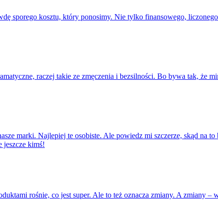
ę sporego kosztu, który ponosimy. Nie tylko finansowego, liczonego
dramatyczne, raczej takie ze zmęczenia i bezsilności. Bo bywa tak, że 
ze marki. Najlepiej te osobiste. Ale powiedz mi szczerze, skąd na t
e jeszcze kimś!
oduktami rośnie, co jest super. Ale to też oznacza zmiany. A zmiany – w