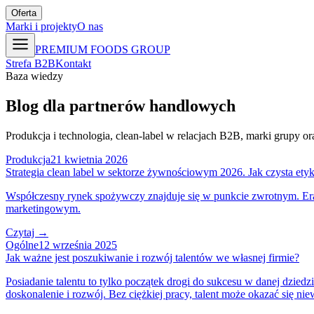
Oferta
Marki i projekty
O nas
PREMIUM FOODS GROUP
Strefa B2B
Kontakt
Baza wiedzy
Blog dla partnerów handlowych
Produkcja i technologia, clean-label w relacjach B2B, marki grupy o
Produkcja
21 kwietnia 2026
Strategia clean label w sektorze żywnościowym 2026. Jak czysta etyk
Współczesny rynek spożywczy znajduje się w punkcie zwrotnym. Era
marketingowym.
Czytaj →
Ogólne
12 września 2025
Jak ważne jest poszukiwanie i rozwój talentów we własnej firmie?
Posiadanie talentu to tylko początek drogi do sukcesu w danej dziedz
doskonalenie i rozwój. Bez ciężkiej pracy, talent może okazać się ni