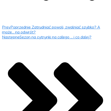
Prev
Poprzednie
Zatrudniać powoli, zwalniać szybko? A
może… na odwrót?
Następne
Sezon na cytrynki na całego … i co dalej?